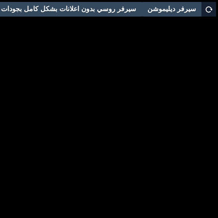
سيرفر ديليموشن
سيرفر روسي بدون اعلانات بشكل كامل بجودات م